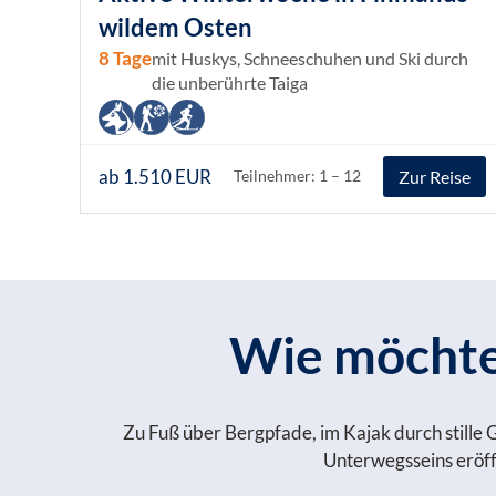
wildem Osten
8 Tage
mit Huskys, Schneeschuhen und Ski durch
die unberührte Taiga
ab 1.510 EUR
Zur Reise
Teilnehmer: 1 – 12
Wie möchten
Zu Fuß über Bergpfade, im Kajak durch stille 
Unterwegsseins eröffn