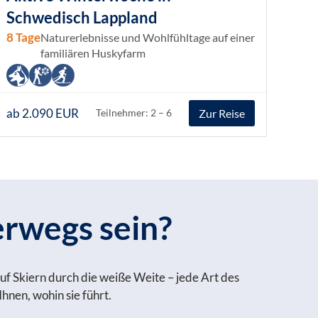
Schwedisch Lappland
8 Tage
Naturerlebnisse und Wohlfühltage auf einer
familiären Huskyfarm
ab 2.090 EUR
Zur Reise
Teilnehmer: 2 – 6
erwegs sein?
uf Skiern durch die weiße Weite – jede Art des
hnen, wohin sie führt.