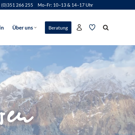
 (0)351 266 255
Mo–Fr: 10–13 & 14–17 Uhr
in
Über uns
Beratung