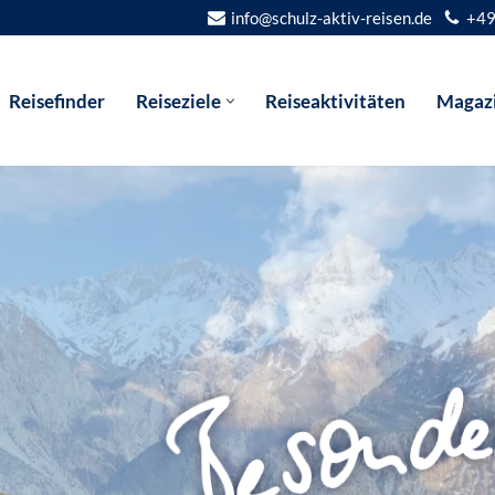
info@schulz-aktiv-reisen.de
+49
Reisefinder
Reiseziele
Reiseaktivitäten
Magaz