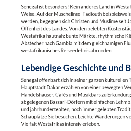
Senegal ist besonders! Kein anderes Land in Westa
Weise. Auf der Muschelinsel Fadiouth beispielsweis
werden, begegnen sich Christen und Muslime seit Ja
Offenheit des Landes. Von den belebten Küstenstädt
Westafrika hautnah: bunte Märkte, rhythmische Kl
Abstecher nach Gambia mit dem gleichnamigen Fluss 
westafrikanisches Reiseerlebnis abrunden.
Lebendige Geschichte und 
Senegal offenbart sich in seiner ganzen kulturellen
Hauptstadt Dakar erzählen von einer bewegten Verg
Handelshäuser, Cafés und Musikbars zu Erkundunge
abgelegenen Bassari-Dörfern mit einfachen Lehm
und
jahrhundertealten, noch immer gelebten Traditio
Schauplätze Sie besuchen
. Leichte Wanderungen ver
Vielfalt Westafrikas intensiv erleben.