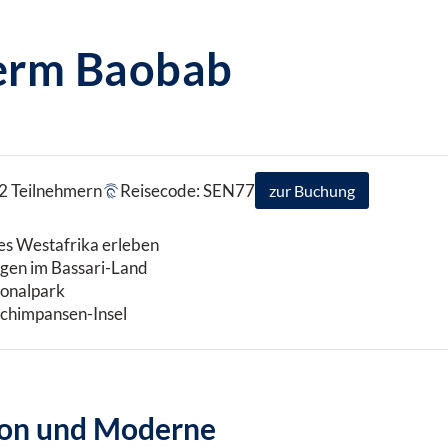
erm Baobab
 2 Teilnehmern
Reisecode: SEN77
zur Buchung
hes Westafrika erleben
gen im Bassari-Land
ionalpark
Schimpansen-Insel
ion und Moderne