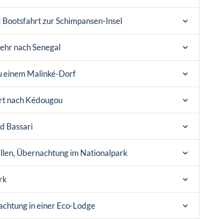
 Bootsfahrt zur Schimpansen-Insel
ehr nach Senegal
 einem Malinké-Dorf
rt nach Kédougou
d Bassari
len, Übernachtung im Nationalpark
ark
achtung in einer Eco-Lodge