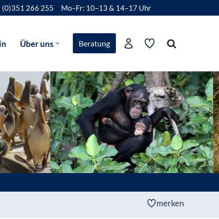
 (0)351 266 255
Mo–Fr: 10–13 & 14–17 Uhr
in
Über uns
Beratung
merken