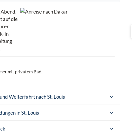
n Abend.
 auf die
Ihrer
k-In
eitung
.
mer mit privatem Bad.
nd Weiterfahrt nach St. Louis
ungen in St. Louis
ack