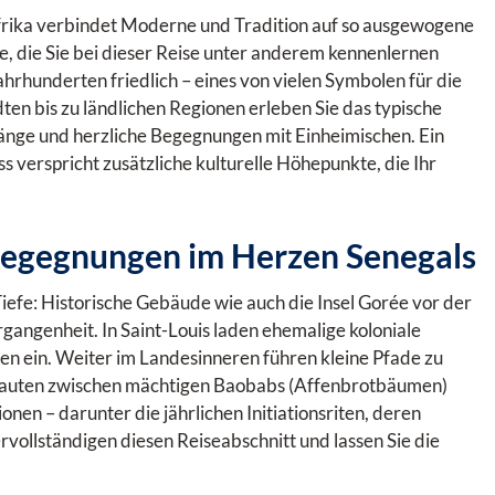
frika verbindet Moderne und Tradition auf so ausgewogene
e, die Sie bei dieser Reise unter anderem kennenlernen
hrhunderten friedlich – eines von vielen Symbolen für die
en bis zu ländlichen Regionen erleben Sie das typische
änge und herzliche Begegnungen mit Einheimischen. Ein
verspricht zusätzliche kulturelle Höhepunkte, die Ihr
Begegnungen im Herzen Senegals
 Tiefe: Historische Gebäude wie auch die Insel Gorée vor der
angenheit. In Saint-Louis laden ehemalige koloniale
n ein. Weiter im Landesinneren führen kleine Pfade zu
bauten zwischen mächtigen Baobabs (Affenbrotbäumen)
nen – darunter die jährlichen Initiationsriten, deren
vollständigen diesen Reiseabschnitt und lassen Sie die