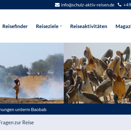
info@schulz-aktiv-reisen.de
+49
Reisefinder
Reiseziele
Reiseaktivitäten
Magaz
nungen unterm Baobab
Fragen zur Reise