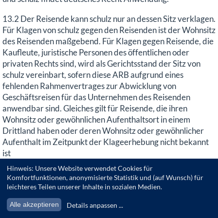
13.2 Der Reisende kann schulz nur an dessen Sitz verklagen.
Für Klagen von schulz gegen den Reisenden ist der Wohnsitz
des Reisenden maßgebend. Für Klagen gegen Reisende, die
Kaufleute, juristische Personen des öffentlichen oder
privaten Rechts sind, wird als Gerichtsstand der Sitz von
schulz vereinbart, sofern diese ARB aufgrund eines
fehlenden Rahmenvertrages zur Abwicklung von
Geschäftsreisen für das Unternehmen des Reisenden
anwendbar sind. Gleiches gilt für Reisende, die ihren
Wohnsitz oder gewöhnlichen Aufenthaltsort in einem
Drittland haben oder deren Wohnsitz oder gewöhnlicher
Aufenthalt im Zeitpunkt der Klageerhebung nicht bekannt
ist
Hinweis: Unsere Website verwendet Cookies für
13.3 Die vorstehenden Bestimmungen gelten nicht,
Komfortfunktionen, anonymisierte Statistik und (auf Wunsch) für
a) wenn und insoweit sich aus vertraglich nicht abdingbaren
leichteres Teilen unserer Inhalte in sozialen Medien.
Bestimmungen internationaler Abkommen, die auf den
Alle akzeptieren
Details anpassen
...
Pauschalreisevertrag zwischen dem Reisenden und schulz
anzuwenden sind, etwas anderes zugunsten des Reisenden