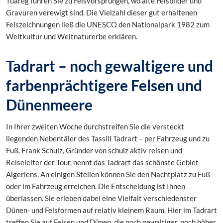
Tuareg führen Sie zu Felsvorsprüngen, wo alte Felsbilder und
Gravuren verewigt sind. Die Vielzahl dieser gut erhaltenen
Felszeichnungen ließ die UNESCO den Nationalpark 1982 zum
Weltkultur und Weltnaturerbe erklären.
Tadrart – noch gewaltigere und
farbenprächtigere Felsen und
Dünenmeere
In Ihrer zweiten Woche durchstreifen Sie die versteckt
liegenden Nebentäler des Tassili Tadrart – per Fahrzeug und zu
Fuß.
Frank Schulz, Gründer von schulz aktiv reisen und
Reiseleiter der Tour, nennt das Tadrart das schönste Gebiet
Algeriens.
An einigen Stellen können Sie den Nachtplatz zu Fuß
oder im Fahrzeug erreichen. Die Entscheidung ist Ihnen
überlassen. Sie erleben dabei eine Vielfalt verschiedenster
Dünen- und Felsformen auf relativ kleinem Raum. Hier im Tadrart
treffen Sie auf Felsen und Dünen, die noch gewaltiger, noch höher