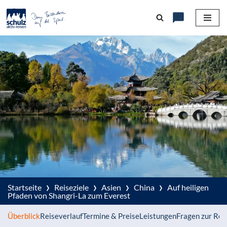
Zum
Inhalt
springen
›
›
›
›
Startseite
Reiseziele
Asien
China
Auf heiligen
Pfaden von Shangri-La zum Everest
Überblick
Reiseverlauf
Termine & Preise
Leistungen
Fragen zur Rei