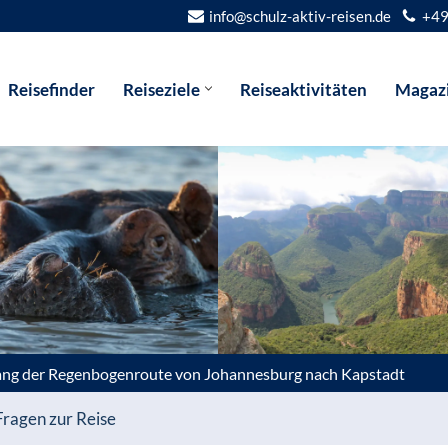
info@schulz-aktiv-reisen.de
+49
Reisefinder
Reiseziele
Reiseaktivitäten
Magaz
ang der Regenbogenroute von Johannesburg nach Kapstadt
Fragen zur Reise