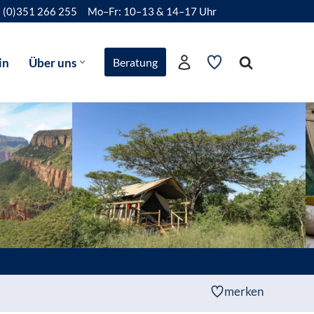
 (0)351 266 255
Mo–Fr: 10–13 & 14–17 Uhr
in
Über uns
Beratung
merken