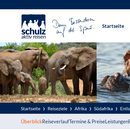
Zum
Inhalt
Startseite
springen
›
›
›
›
Startseite
Reiseziele
Afrika
Südafrika
Entl
Überblick
Reiseverlauf
Termine & Preise
Leistungen