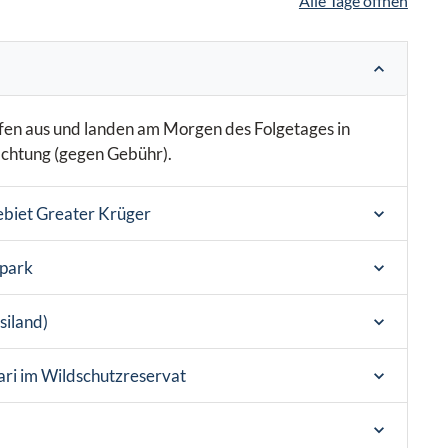
Alle Tage öffnen
afen aus und landen am Morgen des Folgetages in
chtung (gegen Gebühr).
ebiet Greater Krüger
lpark
siland)
ri im Wildschutzreservat