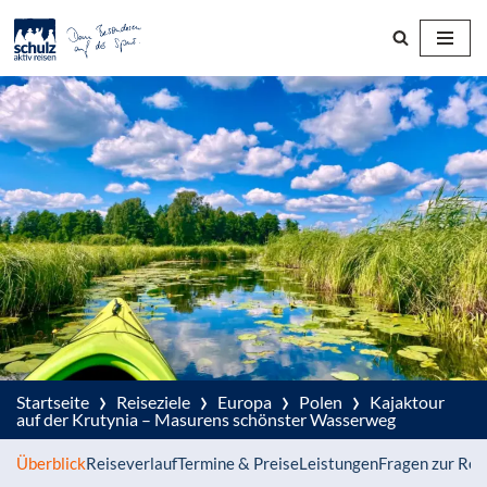
Zum
Inhalt
springen
›
›
›
›
Startseite
Reiseziele
Europa
Polen
Kajaktour
auf der Krutynia – Masurens schönster Wasserweg
Überblick
Reiseverlauf
Termine & Preise
Leistungen
Fragen zur Rei