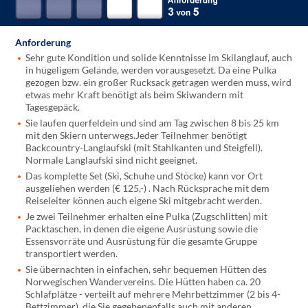
Anforderung
Sehr gute Kondition und solide Kenntnisse im Skilanglauf, auch
in hügeligem Gelände, werden vorausgesetzt. Da eine Pulka
gezogen bzw. ein großer Rucksack getragen werden muss, wird
etwas mehr Kraft benötigt als beim Skiwandern mit
Tagesgepäck.
Sie laufen querfeldein und sind am Tag zwischen 8 bis 25 km
mit den Skiern unterwegs.Jeder Teilnehmer benötigt
Backcountry-Langlaufski (mit Stahlkanten und Steigfell).
Normale Langlaufski sind nicht geeignet.
Das komplette Set (Ski, Schuhe und Stöcke) kann vor Ort
ausgeliehen werden (€ 125,-) . Nach Rücksprache mit dem
Reiseleiter können auch eigene Ski mitgebracht werden.
Je zwei Teilnehmer erhalten eine Pulka (Zugschlitten) mit
Packtaschen, in denen die eigene Ausrüstung sowie die
Essensvorräte und Ausrüstung für die gesamte Gruppe
transportiert werden.
Sie übernachten in einfachen, sehr bequemen Hütten des
Norwegischen Wandervereins. Die Hütten haben ca. 20
Schlafplätze - verteilt auf mehrere Mehrbettzimmer (2 bis 4-
Bettzimmer), die Sie gegebenenfalls auch mit anderen