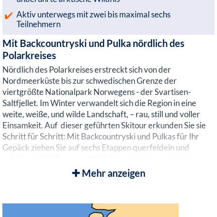
Aktiv unterwegs mit zwei bis maximal sechs
Teilnehmern
Mit Backcountryski und Pulka nördlich des
Polarkreises
Nördlich des Polarkreises erstreckt sich von der
Nordmeerküste bis zur schwedischen Grenze der
viertgrößte Nationalpark Norwegens - der Svartisen-
Saltfjellet. Im Winter verwandelt sich die Region in eine
weite, weiße, und wilde Landschaft, – rau, still und voller
Einsamkeit. Auf dieser geführten Skitour erkunden Sie sie
Schritt für Schritt: Mit Backcountryski und Pulkas für Ihr
Gepäck ziehen Sie auf sechs Etappen querfeldein und
erleben dabei die ganze Vielfalt der nordnorwegischen
Bergwelt.
Mehr anzeigen
Auf historischen Pfaden durch die weiße Wildnis
Norwegens
Auf den Spuren einer alten Telegrafenlinie führt unsere