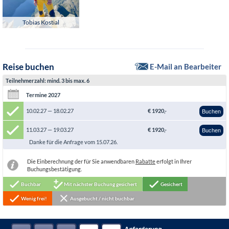
Tobias Kostial
Reise buchen
E-Mail an Bearbeiter
Teilnehmerzahl: mind. 3 bis max. 6
Termine 2027
10.02.27 — 18.02.27
€ 1920,-
Buchen
11.03.27 — 19.03.27
€ 1920,-
Buchen
Danke für die Anfrage vom 15.07.26.
Die Einberechnung der für Sie anwendbaren
Rabatte
erfolgt in Ihrer
Buchungsbestätigung.
Buchbar
Mit nächster Buchung gesichert
Gesichert
Wenig frei!
Ausgebucht / nicht buchbar