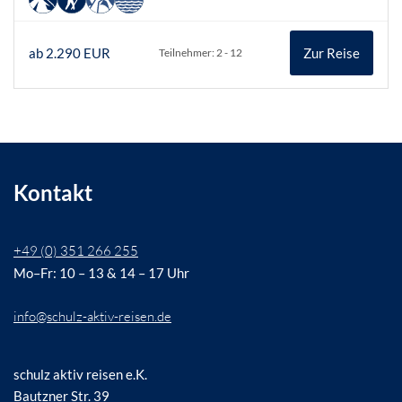
ab 2.290 EUR
Zur Reise
Teilnehmer: 2 - 12
Kontakt
+49 (0) 351 266 255
Mo–Fr: 10 – 13 & 14 – 17 Uhr
info@schulz-aktiv-reisen.de
schulz aktiv reisen e.K.
Bautzner Str. 39