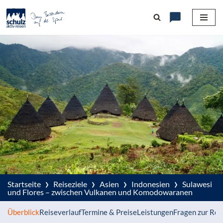
Zum
Inhalt
springen
›
›
›
›
Startseite
Reiseziele
Asien
Indonesien
Sulawesi
und Flores – zwischen Vulkanen und Komodowaranen
Überblick
Reiseverlauf
Termine & Preise
Leistungen
Fragen zur Rei