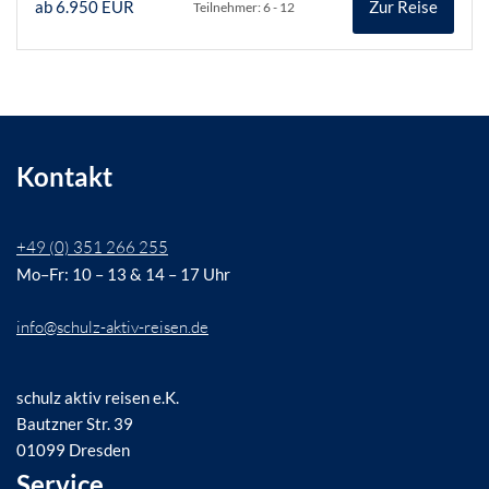
ab 6.950 EUR
Zur Reise
Teilnehmer: 6 - 12
Kontakt
+49 (0) 351 266 255
Mo–Fr: 10 – 13 & 14 – 17 Uhr
info@schulz-aktiv-reisen.de
schulz aktiv reisen e.K.
Bautzner Str. 39
01099 Dresden
Service