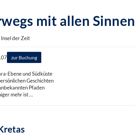
rwegs mit allen Sinne
nsel der Zeit
L07
zur Buchung
sara-Ebene und Südküste
persönlichen Geschichten
 unbekannten Pfaden
iger mehr ist …
Kretas