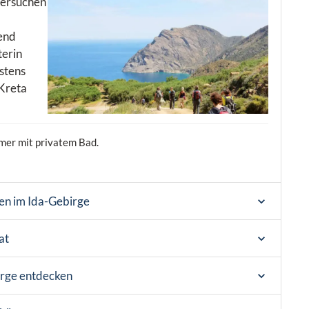
 versuchen
end
terin
stens
 Kreta
mer mit privatem Bad.
en im Ida-Gebirge
at
erge entdecken