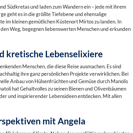
- und Südkretas und laden zum Wandern ein – jede mit ihrem
ge geht es in die größte Tiefebene und ehemalige
 im kleinen gemütlichen Küstenort Mirtos zu landen. In
auf den Weg, begegnen liebenswerten Menschen und erkunden
kretische Lebenselixiere
denkenden Menschen, die diese Reise ausmachen. Es sind
 nachhaltig ihre ganz persönlichen Projekte verwirklichen. Bei
ionelle Anbau von Hülsenfrüchten und Gemüse durch Manolis
natoli hat Gehaltvolles zu seinen Bienen und Olivenbäumen
nder und inspirierender Lebensideen entdecken. Mit allen
rspektiven mit Angela