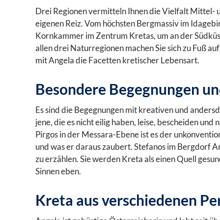
Drei Regionen vermitteln Ihnen die Vielfalt Mittel
eigenen Reiz. Vom höchsten Bergmassiv im Idagebir
Kornkammer im Zentrum Kretas, um an der Südküste
allen drei Naturregionen machen Sie sich zu Fuß 
mit Angela die Facetten kretischer Lebensart.
Besondere Begegnungen und 
Es sind die Begegnungen mit kreativen und anders
jene, die es nicht eilig haben, leise, bescheiden und
Pirgos in der Messara-Ebene ist es der unkonvent
und was er daraus zaubert. Stefanos im Bergdorf A
zu erzählen. Sie werden Kreta als einen Quell gesu
Sinnen eben.
Kreta aus verschiedenen Pe