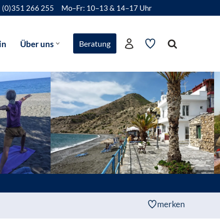
 (0)351 266 255
Mo–Fr: 10–13 & 14–17 Uhr
in
Über uns
Beratung
merken