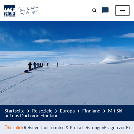
Zum
Inhalt
springen
›
›
›
›
Startseite
Reiseziele
Europa
Finnland
Mit Ski
auf das Dach von Finnland
Überblick
Reiseverlauf
Termine & Preise
Leistungen
Fragen zur Rei