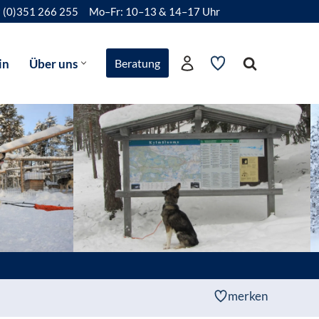
 (0)351 266 255
Mo–Fr: 10–13 & 14–17 Uhr
in
Über uns
Beratung
merken