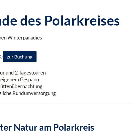
de des Polarkreises
chen Winterparadies
30
zur Buchung
our und 2 Tagestouren
it eigenem Gespann
shüttenübernachtung
rzliche Rundumversorgung
ter Natur am Polarkreis