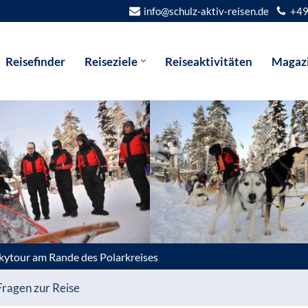
info@schulz-aktiv-reisen.de
+49
Reisefinder
Reiseziele
Reiseaktivitäten
Magaz
ytour am Rande des Polarkreises
Fragen zur Reise