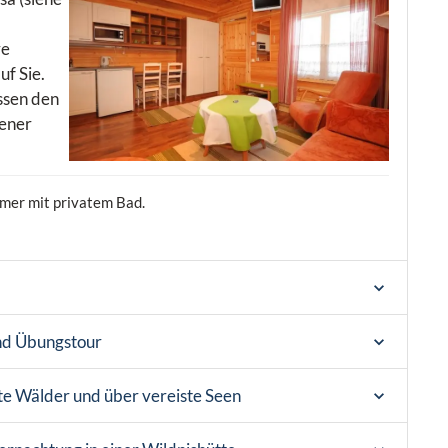
re
uf Sie.
ssen den
gener
mer mit privatem Bad.
und Übungstour
te Wälder und über vereiste Seen