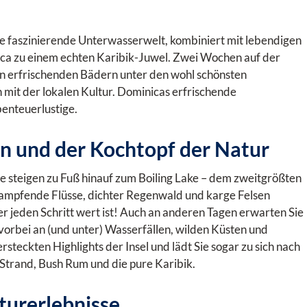
ne faszinierende Unterwasserwelt, kombiniert mit lebendigen
ca zu einem echten Karibik-Juwel. Zwei Wochen auf der
von erfrischenden Bädern unter den wohl schönsten
mit der lokalen Kultur. Dominicas erfrischende
benteuerlustige.
n und der Kochtopf der Natur
e steigen zu Fuß hinauf zum Boiling Lake – dem zweitgrößten
dampfende Flüsse, dichter Regenwald und karge Felsen
er jeden Schritt wert ist! Auch an anderen Tagen erwarten Sie
rbei an (und unter) Wasserfällen, wilden Küsten und
steckten Highlights der Insel und lädt Sie sogar zu sich nach
 Strand, Bush Rum und die pure Karibik.
turerlebnisse