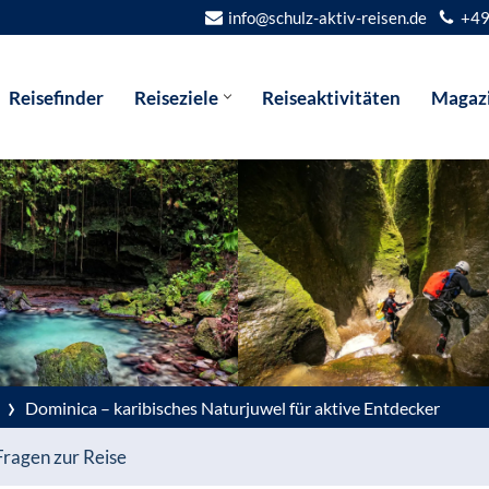
info@schulz-aktiv-reisen.de
+49
Reisefinder
Reiseziele
Reiseaktivitäten
Magaz
›
Dominica – karibisches Naturjuwel für aktive Entdecker
Fragen zur Reise