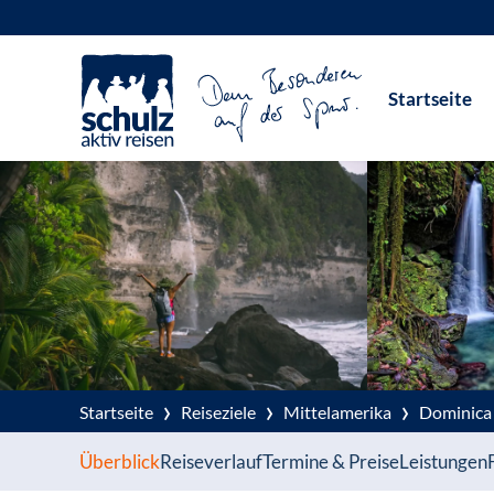
Zum
Inhalt
Startseite
springen
›
›
›
Startseite
Reiseziele
Mittelamerika
Dominica
Überblick
Reiseverlauf
Termine & Preise
Leistungen