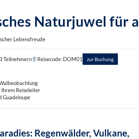
sches Naturjuwel für 
ischer Lebensfreude
 3 Teilnehmern
Reisecode: DOM01
zur Buchung
d Walbeobachtung
 Ihrem Reiseleiter
nd Guadeloupe
aradies: Regenwälder, Vulkane,