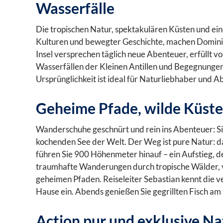
Wasserfälle
Die tropischen Natur, spektakulären Küsten und ei
Kulturen und bewegter Geschichte, machen Domini
Insel versprechen täglich neue Abenteuer, erfüllt 
Wasserfällen der Kleinen Antillen und Begegnungen 
Ursprünglichkeit ist ideal für Naturliebhaber und A
Geheime Pfade, wilde Küste
Wanderschuhe geschnürt und rein ins Abenteuer: Si
kochenden See der Welt. Der Weg ist pure Natur: 
führen Sie 900 Höhenmeter hinauf – ein Aufstieg, d
traumhafte Wanderungen durch tropische Wälder, vo
geheimen Pfaden. Reiseleiter Sebastian kennt die ver
Hause ein. Abends genießen Sie gegrillten Fisch am
Action pur und exklusive Na