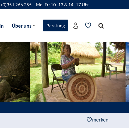
 (0)351 266 255
Mo–Fr: 10–13 & 14–17 Uhr
in
Über uns
Beratung
merken