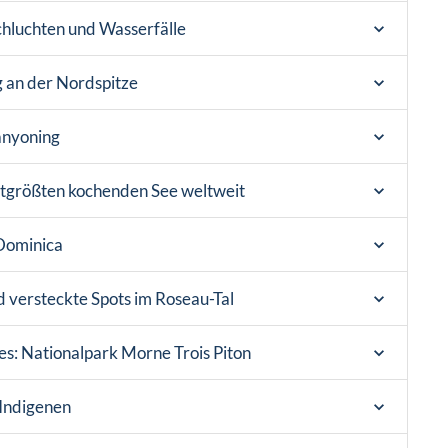
chluchten und Wasserfälle
 an der Nordspitze
anyoning
tgrößten kochenden See weltweit
 Dominica
d versteckte Spots im Roseau-Tal
s: Nationalpark Morne Trois Piton
 Indigenen