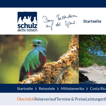
Zum
Inhalt
Startseite
springen
›
›
›
Startseite
Reiseziele
Mittelamerika
Costa Ric
Überblick
Reiseverlauf
Termine & Preise
Leistungen