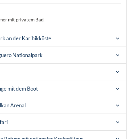
mer mit privatem Bad.
rk an der Karibikküste
guero Nationalpark
uge mit dem Boot
lkan Arenal
ari
fe Refuge mit optionaler Krokodiltour