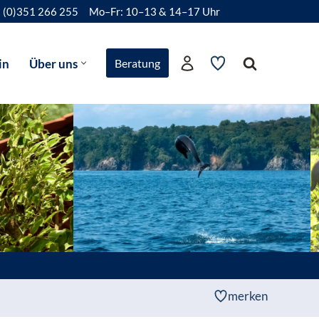
 (0)351 266 255
Mo–Fr: 10–13 & 14–17 Uhr
in
Über uns
Beratung
merken