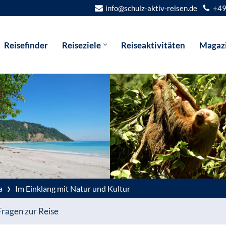
info@schulz-aktiv-reisen.de
+49
Reisefinder
Reiseziele
Reiseaktivitäten
Magaz
›
a
Im Einklang mit Natur und Kultur
Fragen zur Reise