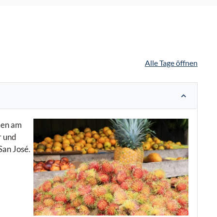
Alle Tage öffnen
nden am
r und
 San José.