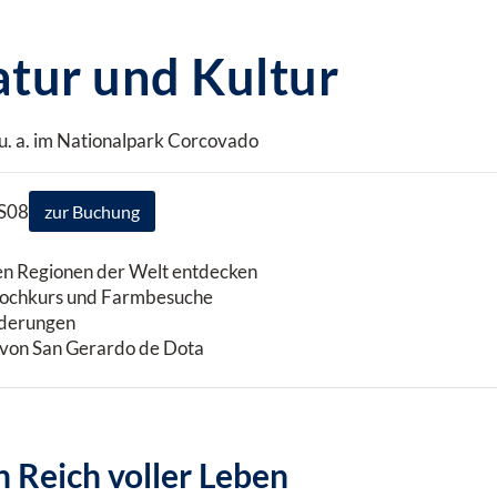
atur und Kultur
. a. im Nationalpark Corcovado
OS08
zur Buchung
en Regionen der Welt entdecken
 Kochkurs und Farmbesuche
nderungen
 von San Gerardo de Dota
 Reich voller Leben