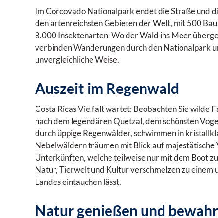
Im Corcovado Nationalpark endet die Straße und die
den artenreichsten Gebieten der Welt, mit 500 Baum
8.000 Insektenarten. Wo der Wald ins Meer übergeht,
verbinden Wanderungen durch den Nationalpark un
unvergleichliche Weise.
Auszeit im Regenwald
Costa Ricas Vielfalt wartet: Beobachten Sie wilde F
nach dem legendären Quetzal, dem schönsten Voge
durch üppige Regenwälder, schwimmen in kristallkl
Nebelwäldern träumen mit Blick auf majestätische 
Unterkünften, welche teilweise nur mit dem Boot zu
Natur, Tierwelt und Kultur verschmelzen zu einem u
Landes eintauchen lässt.
Natur genießen und bewah