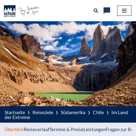
Zum
Inhalt
springen
›
›
›
›
Startseite
Reiseziele
Südamerika
Chile
Im Land
der Extreme
Überblick
Reiseverlauf
Termine & Preise
Leistungen
Fragen zur Rei