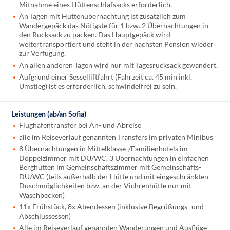
Mitnahme eines Hüttenschlafsacks erforderlich.
An Tagen mit Hüttenübernachtung ist zusätzlich zum
Wandergepäck das Nötigste für 1 bzw. 2 Übernachtungen in
den Rucksack zu packen. Das Hauptgepäck wird
weitertransportiert und steht in der nächsten Pension wieder
zur Verfügung.
An allen anderen Tagen wird nur mit Tagesrucksack gewandert.
Aufgrund einer Sesselliftfahrt (Fahrzeit ca. 45 min inkl.
Umstieg) ist es erforderlich, schwindelfrei zu sein.
Leistungen (ab/an Sofia)
Flughafentransfer bei An- und Abreise
alle im Reiseverlauf genannten Transfers im privaten Minibus
8 Übernachtungen in Mittelklasse-/Familienhotels im
Doppelzimmer mit DU/WC, 3 Übernachtungen in einfachen
Berghütten im Gemeinschaftszimmer mit Gemeinschafts-
DU/WC (teils außerhalb der Hütte und mit eingeschränkten
Duschmöglichkeiten bzw. an der Vichrenhütte nur mit
Waschbecken)
11x Frühstück, 8x Abendessen (inklusive Begrüßungs- und
Abschlussessen)
Alle im Reiseverlauf genannten Wanderungen und Ausflüge