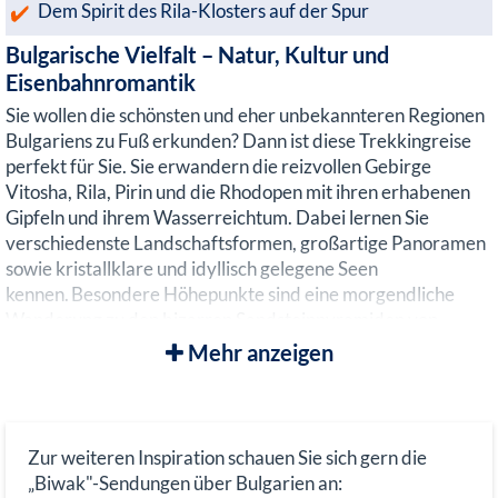
Dem Spirit des Rila-Klosters auf der Spur
Bulgarische Vielfalt – Natur, Kultur und
Eisenbahnromantik
Sie wollen die schönsten und eher unbekannteren Regionen
Bulgariens zu Fuß erkunden? Dann ist diese Trekkingreise
perfekt für Sie. Sie erwandern die reizvollen Gebirge
Vitosha, Rila, Pirin und die Rhodopen mit ihren erhabenen
Gipfeln und ihrem Wasserreichtum. Dabei lernen Sie
verschiedenste Landschaftsformen, großartige Panoramen
sowie kristallklare und idyllisch gelegene Seen
kennen. Besondere Höhepunkte sind eine morgendliche
Wanderung zu den bizarren Sandsteinpyramiden von
Melnik und die Fahrt mit der Rhodopenbahn zum
Mehr anzeigen
höchstgelegenen Bahnhof des Balkan, von dem Sie zum
höchstgelegenen Dorf Bulgariens wandern.
Abwechslungsreicher kann eine Reise durch Bulgarien wohl
kaum sein!
Zur weiteren Inspiration schauen Sie sich gern die
„Biwak"-Sendungen über Bulgarien an:
Die unberührte Bergwelt Bulgariens und zwei