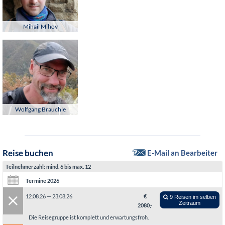
Mihail Mihov
Wolfgang Brauchle
Reise buchen
E-Mail an Bearbeiter
Teilnehmerzahl: mind. 6 bis max. 12
Termine 2026
12.08.26 — 23.08.26
€
9 Reisen im selben
Zeitraum
2080,-
Die Reisegruppe ist komplett und erwartungsfroh.