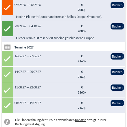
09.09.26 — 20.09.26
€
Buchen
2080,-
Noch 4 Plätze frei, unter anderem ein halbes Doppelzimmer (w).
23.09.26 — 04.10.26
€
Buchen
2080,-
Dieser Termin ist reserviert für eine geschlossene Gruppe.
Termine 2027
16.06.27 — 27.06.27
€
Buchen
2160,-
14.07.27 — 25.07.27
€
Buchen
2160,-
11.08.27 — 22.08.27
€
Buchen
2160,-
08.09.27 — 19.09.27
€
Buchen
2160,-
Die Einberechnung der für Sie anwendbaren
Rabatte
erfolgt in Ihrer
Buchungsbestätigung.