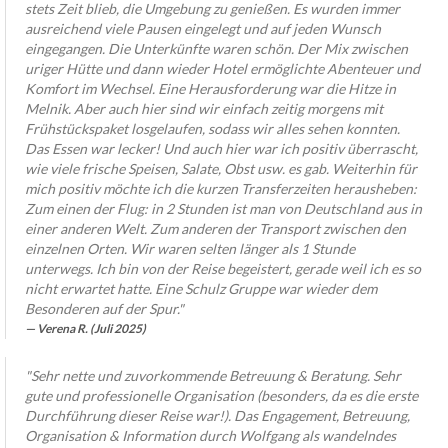
stets Zeit blieb, die Umgebung zu genießen. Es wurden immer
ausreichend viele Pausen eingelegt und auf jeden Wunsch
eingegangen. Die Unterkünfte waren schön. Der Mix zwischen
uriger Hütte und dann wieder Hotel ermöglichte Abenteuer und
Komfort im Wechsel. Eine Herausforderung war die Hitze in
Melnik. Aber auch hier sind wir einfach zeitig morgens mit
Frühstückspaket losgelaufen, sodass wir alles sehen konnten.
Das Essen war lecker! Und auch hier war ich positiv überrascht,
wie viele frische Speisen, Salate, Obst usw. es gab. Weiterhin für
mich positiv möchte ich die kurzen Transferzeiten herausheben:
Zum einen der Flug: in 2 Stunden ist man von Deutschland aus in
einer anderen Welt. Zum anderen der Transport zwischen den
einzelnen Orten. Wir waren selten länger als 1 Stunde
unterwegs. Ich bin von der Reise begeistert, gerade weil ich es so
nicht erwartet hatte. Eine Schulz Gruppe war wieder dem
Besonderen auf der Spur."
Verena R. (Juli 2025)
"
Sehr nette und zuvorkommende Betreuung & Beratung.
Sehr
gute und professionelle Organisation (besonders, da es die erste
Durchführung dieser Reise war!)
. Das Engagement, Betreuung,
Organisation & Information durch Wolfgang als wandelndes