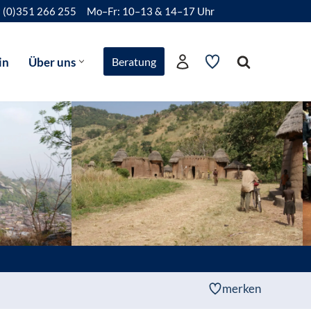
 (0)351 266 255
Mo–Fr: 10–13 & 14–17 Uhr
in
Über uns
Beratung
merken