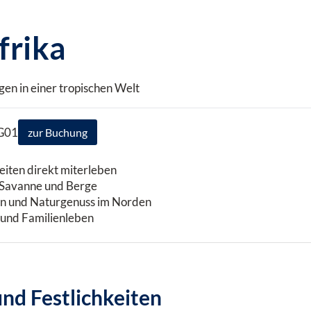
frika
en in einer tropischen Welt
OG01
zur Buchung
eiten direkt miterleben
, Savanne und Berge
n und Naturgenuss im Norden
 und Familienleben
nd Festlichkeiten