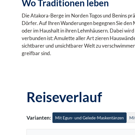
Wo Traditionen leben
Die Atakora-Berge im Norden Togos und Benins prä
Dörfer. Auf Ihren Wanderungen begegnen Sie den M
oder im Haushalt in ihren Lehmhäusern. Dabei wird
verbunden ist: Amulette aller Art zieren Hauswänd
sichtbarer und unsichtbarer Welt zu verschwimmen. E
greifbar sind.
Reiseverlauf
Varianten:
Mit Egun- und Gelede-Maskentänzen
Mi