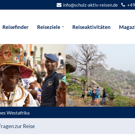
info@schulz-aktiv-reisen.de
+49
Reisefinder
Reiseziele
Reiseaktivitäten
Magaz
hes Westafrika
Fragen zur Reise