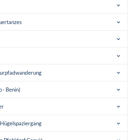
uertanzes
Naturpfadwanderung
 - Benin)
er
d Hügelspaziergang