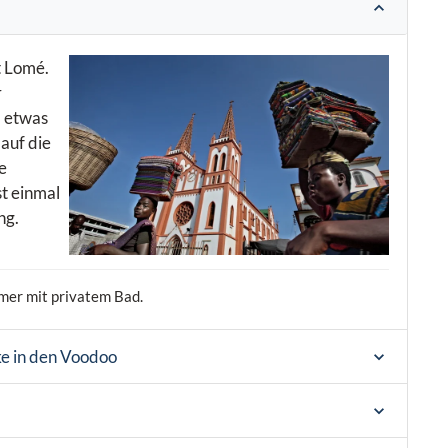
t Lomé.
r
l etwas
auf die
e
t einmal
ng.
mer mit privatem Bad.
ke in den Voodoo