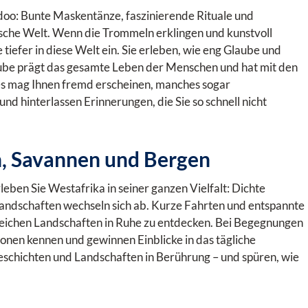
odoo: Bunte Maskentänze, faszinierende Rituale und
sche Welt. Wenn die Trommeln erklingen und kunstvoll
tiefer in diese Welt ein. Sie erleben, wie eng Glaube und
aube prägt das gesamte Leben der Menschen und hat mit den
s mag Ihnen fremd erscheinen, manches sogar
nd hinterlassen Erinnerungen, die Sie so schnell nicht
, Savannen und Bergen
eben Sie Westafrika in seiner ganzen Vielfalt: Dichte
ndschaften wechseln sich ab. Kurze Fahrten und entspannte
eichen Landschaften in Ruhe zu entdecken. Bei Begegnungen
ionen kennen und gewinnen Einblicke in das tägliche
chichten und Landschaften in Berührung – und spüren, wie