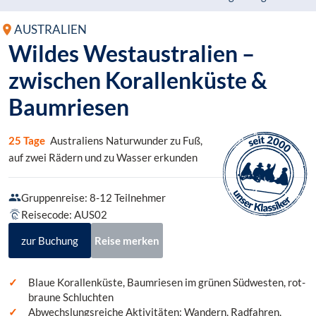
AUSTRALIEN
Wildes Westaustralien –
zwischen Korallenküste &
Baumriesen
25 Tage
Australiens Naturwunder zu Fuß,
auf zwei Rädern und zu Wasser erkunden
Gruppenreise: 8-12 Teilnehmer
Reisecode: AUS02
zur Buchung
Reise merken
Blaue Korallenküste, Baumriesen im grünen Südwesten, rot-
braune Schluchten
Abwechslungsreiche Aktivitäten: Wandern, Radfahren,