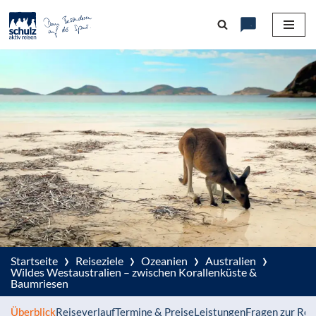
Zum
Inhalt
springen
›
›
›
›
Startseite
Reiseziele
Ozeanien
Australien
Wildes Westaustralien – zwischen Korallenküste &
Baumriesen
Überblick
Reiseverlauf
Termine & Preise
Leistungen
Fragen zur Rei