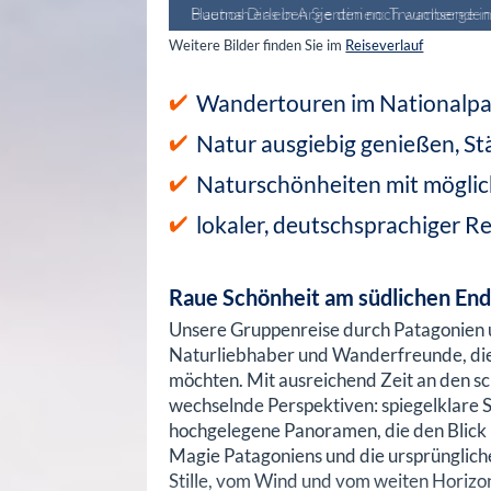
Hautnah erleben Sie den noch wachsenden
Weitere Bilder finden Sie im
Reiseverlauf
Wandertouren im Nationalpark
Natur ausgiebig genießen, St
Naturschönheiten mit mögli
lokaler, deutschsprachiger Rei
Raue Schönheit am südlichen En
Unsere Gruppenreise durch Patagonien u
Naturliebhaber und Wanderfreunde, die 
möchten. Mit ausreichend Zeit an den s
wechselnde Perspektiven: spiegelklare S
hochgelegene Panoramen, die den Blick 
Magie Patagoniens und die ursprüngliche 
Stille, vom Wind und vom weiten Horizo