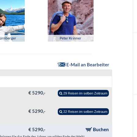
r und
gern:
l im Einzel-
u-
l im Einzel-
 Vorabend
Nürnberger
Peter Krinner
E-Mail an Bearbeiter
€ 5290,-
29 Reisen im selben Zeitraum
€ 5290,-
22 Reisen im selben Zeitraum
€ 5290,-
Buchen
rbringen Sie das Ende des Jahres am wilden Ende der Welt!