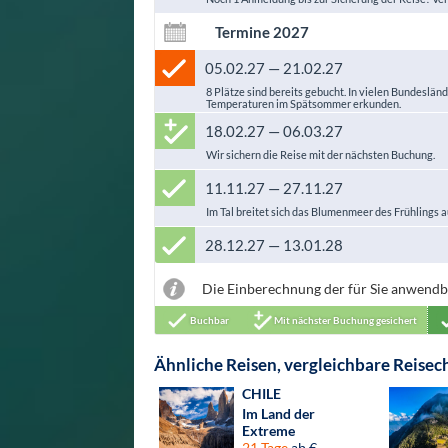
Termine 2027
05.02.27 — 21.02.27
8 Plätze sind bereits gebucht. In vielen Bundeslän
Temperaturen im Spätsommer erkunden.
18.02.27 — 06.03.27
Wir sichern die Reise mit der nächsten Buchung.
11.11.27 — 27.11.27
Im Tal breitet sich das Blumenmeer des Frühlings a
28.12.27 — 13.01.28
Die Einberechnung der für Sie anwend
Buchbar
Mit nächster Buchung gesichert
Ähnliche Reisen, vergleichbare Reise
CHILE
Im Land der
Extreme
21 Tage
ab €