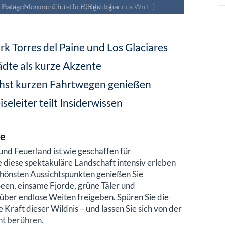
 Perito-Moreno-Gletscher (Bild Johannes Wirtz)
 Torres del Paine und Los Glaciares
ädte als kurze Akzente
chst kurzen Fahrtwegen genießen
seleiter teilt Insiderwissen
de
nd Feuerland ist wie geschaffen für
diese spektakuläre Landschaft intensiv erleben
chönsten Aussichtspunkten genießen Sie
een, einsame Fjorde, grüne Täler und
über endlose Weiten freigeben. Spüren Sie die
Kraft dieser Wildnis – und lassen Sie sich von der
nt berühren.