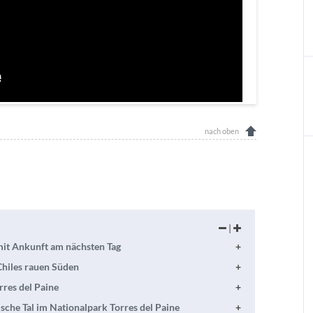
nach oben
|
mit Ankunft am nächsten Tag
Chiles rauen Süden
meist mit
nd und
res del Paine
tagonien.
n am
r und auf
che Tal im Nationalpark Torres del Paine
hren
hönsten