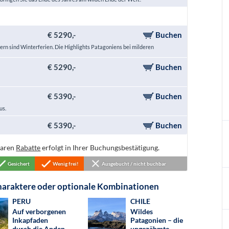
€ 5290,-
Buchen
dern sind Winterferien. Die Highlights Patagoniens bei milderen
€ 5290,-
Buchen
€ 5390,-
Buchen
us.
€ 5390,-
Buchen
baren
Rabatte
erfolgt in Ihrer Buchungsbestätigung.
Gesichert
Wenig frei!
Ausgebucht / nicht buchbar
charaktere oder optionale Kombinationen
PERU
CHILE
Auf verborgenen
Wildes
Inkapfaden
Patagonien – die
durch die Anden
ungezähmte