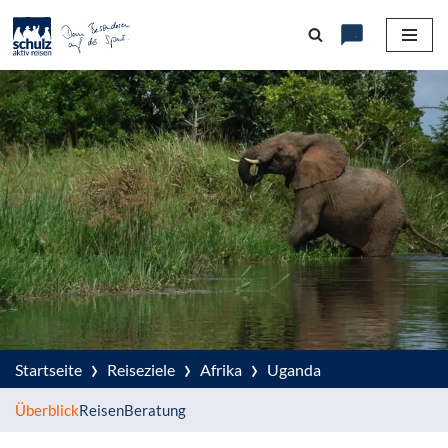
Zum
Inhalt
springen
›
›
›
Startseite
Reiseziele
Afrika
Uganda
Überblick
Reisen
Beratung