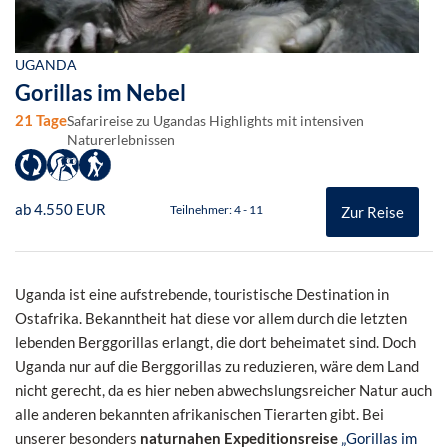
UGANDA
Gorillas im Nebel
21 Tage
Safarireise zu Ugandas Highlights mit intensiven
Naturerlebnissen
ab 4.550 EUR
Teilnehmer: 4 - 11
Zur Reise
Uganda ist eine aufstrebende, touristische Destination in
Ostafrika. Bekanntheit hat diese vor allem durch die letzten
lebenden Berggorillas erlangt, die dort beheimatet sind. Doch
Uganda nur auf die Berggorillas zu reduzieren, wäre dem Land
nicht gerecht, da es hier neben abwechslungsreicher Natur auch
alle anderen bekannten afrikanischen Tierarten gibt. Bei
unserer besonders
naturnahen Expeditionsreise
„Gorillas im