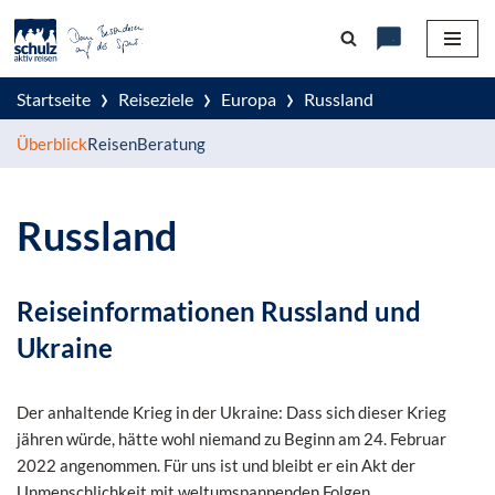
Zum
Inhalt
›
›
›
Startseite
Reiseziele
Europa
Russland
springen
Überblick
Reisen
Beratung
Russland
Reiseinformationen Russland und
Ukraine
Der anhaltende Krieg in der Ukraine: Dass sich dieser Krieg
jähren würde, hätte wohl niemand zu Beginn am 24. Februar
2022 angenommen. Für uns ist und bleibt er ein Akt der
Unmenschlichkeit mit weltumspannenden Folgen.