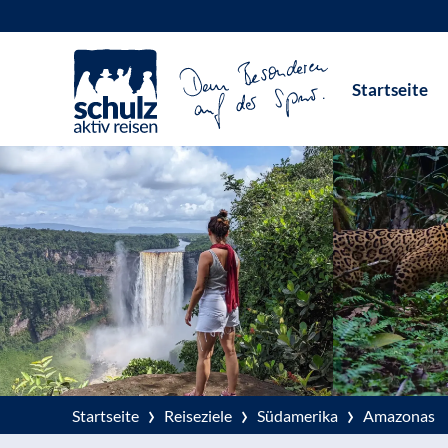
Zum
Inhalt
Startseite
springen
›
›
›
Startseite
Reiseziele
Südamerika
Amazonas