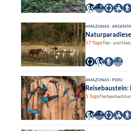
AMAZONAS · ARGENTINI
Naturparadiese
17 Tage
Tier- und Natu
AMAZONAS · PERU
Reisebaustein:
5 Tage
Tierbeobachtun