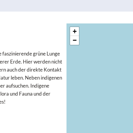
+
−
e faszinierende grüne Lunge
erer Erde. Hier werden nicht
dern auch der direkte Kontakt
Natur leben. Neben indigenen
er aufsuchen. Indigene
Flora und Fauna und der
es!