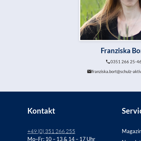
Franziska Bo
0351 266 25-4
franziska.bort@schulz-akti
Kontakt
Servi
+49 (0) 351 266 255
Magazi
Mo–Fr: 10 – 13 & 14 – 17 Uhr