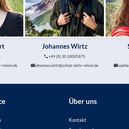
rt
Johannes Wirtz
6
+49 (0) 30 20005875
v-reisen.de
johannes.wirtz@schulz-aktiv-reisen.de
sophie
ce
Über uns
n
Kontakt