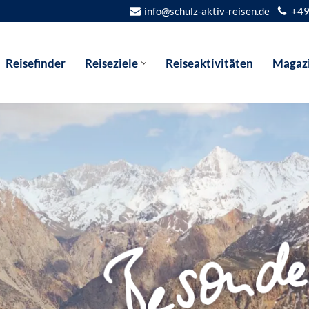
info@schulz-aktiv-reisen.de
+49
Reisefinder
Reiseziele
Reiseaktivitäten
Magaz