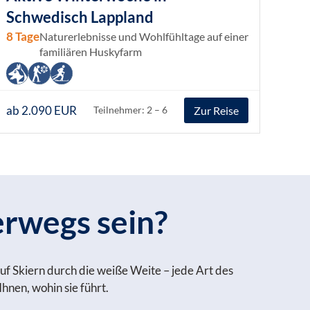
Schwedisch Lappland
8 Tage
Naturerlebnisse und Wohlfühltage auf einer
familiären Huskyfarm
ab 2.090 EUR
Zur Reise
Teilnehmer: 2 – 6
erwegs sein?
uf Skiern durch die weiße Weite – jede Art des
hnen, wohin sie führt.