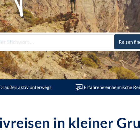
Reisen fi
Draußen aktiv unterwegs
Erfahrene einheimische Rei
ivreisen in kleiner Gr