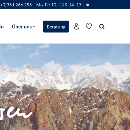
 (0)351 266 255
Mo–Fr: 10–13 & 14–17 Uhr
in
Über uns
Beratung