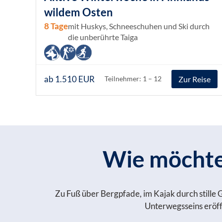
wildem Osten
8 Tage
mit Huskys, Schneeschuhen und Ski durch
die unberührte Taiga
ab 1.510 EUR
Zur Reise
Teilnehmer: 1 – 12
Wie möchten
Zu Fuß über Bergpfade, im Kajak durch stille 
Unterwegsseins eröffn