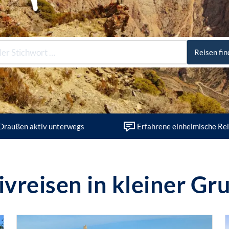
Reisen fi
Draußen aktiv unterwegs
Erfahrene einheimische Rei
ivreisen in kleiner Gr