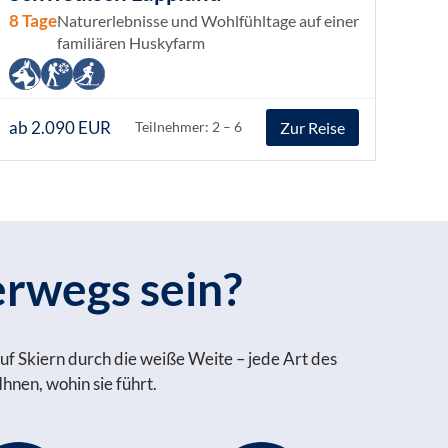
8 Tage
Naturerlebnisse und Wohlfühltage auf einer
familiären Huskyfarm
ab 2.090 EUR
Zur Reise
Teilnehmer: 2 – 6
erwegs sein?
uf Skiern durch die weiße Weite – jede Art des
hnen, wohin sie führt.