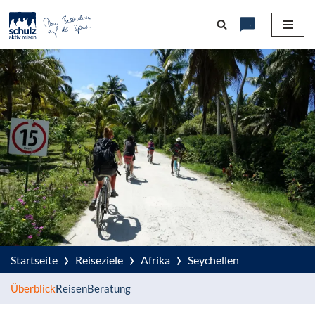
Zum
Inhalt
springen
›
›
›
Startseite
Reiseziele
Afrika
Seychellen
Überblick
Reisen
Beratung