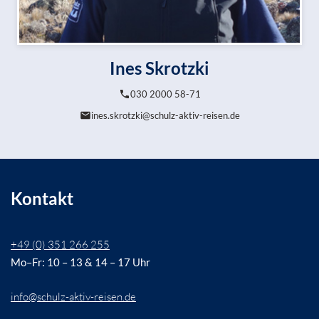
Ines Skrotzki
030 2000 58-71
ines.skrotzki@schulz-aktiv-reisen.de
Kontakt
+49 (0) 351 266 255
Mo–Fr: 10 – 13 & 14 – 17 Uhr
info@schulz-aktiv-reisen.de