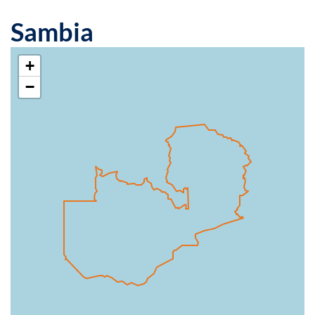
Sambia
+
−