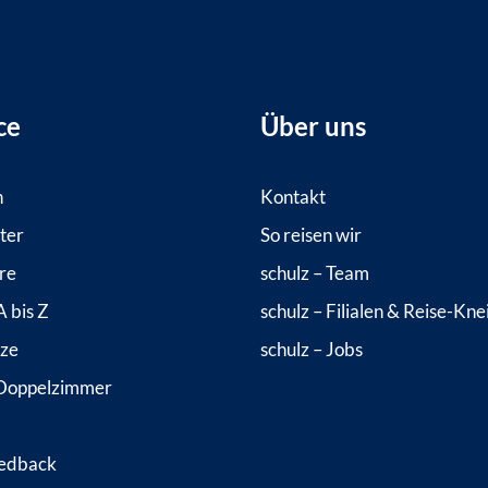
ce
Über uns
n
Kontakt
ter
So reisen wir
re
schulz – Team
 bis Z
schulz – Filialen & Reise-Kne
tze
schulz – Jobs
Doppelzimmer
edback