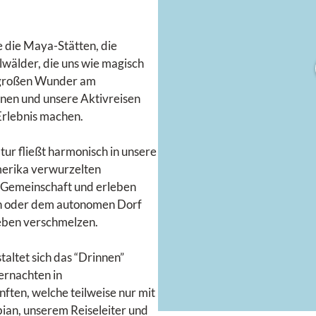
e die Maya-Stätten, die
wälder, die uns wie magisch
d großen Wunder am
nen und unsere Aktivreisen
Erlebnis machen.
ur fließt harmonisch in unsere
merika verwurzelten
á-Gemeinschaft und erleben
sen oder dem autonomen Dorf
eben verschmelzen.
altet sich das “Drinnen”
ernachten in
ften, welche teilweise nur mit
bian, unserem Reiseleiter und