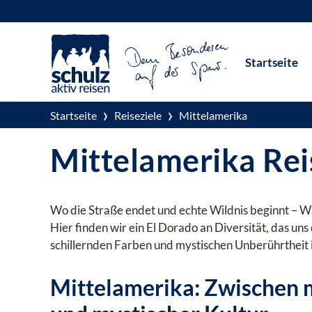
Zum
Inhalt
Startseite
springen
›
›
Startseite
Reiseziele
Mittelamerika
Mittelamerika Re
Wo die Straße endet und echte Wildnis beginnt – W
Hier finden wir ein El Dorado an Diversität, das uns
schillernden Farben und mystischen Unberührtheit i
Mittelamerika: Zwischen 