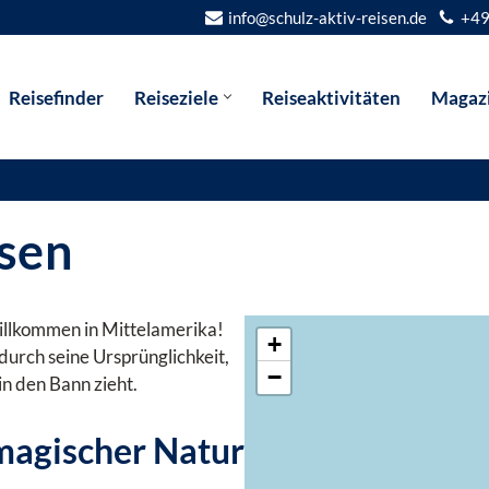
info@schulz-aktiv-reisen.de
+49
Reisefinder
Reiseziele
Reiseaktivitäten
Magaz
isen
illkommen in Mittelamerika!
+
 durch seine Ursprünglichkeit,
−
n den Bann zieht.
magischer Natur