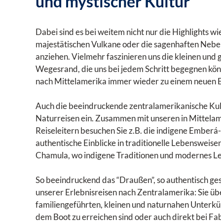
und mystischer Kultur
Dabei sind es bei weitem nicht nur die Highlights wi
majestätischen Vulkane oder die sagenhaften Nebel
anziehen. Vielmehr faszinieren uns die kleinen un
Wegesrand, die uns bei jedem Schritt begegnen kön
nach Mittelamerika immer wieder zu einem neuen 
Auch die beeindruckende zentralamerikanische Kult
Naturreisen ein. Zusammen mit unseren in Mittela
Reiseleitern besuchen Sie z.B. die indigene Ember
authentische Einblicke in traditionelle Lebenswei
Chamula, wo indigene Traditionen und modernes L
So beeindruckend das “Draußen”, so authentisch gest
unserer Erlebnisreisen nach Zentralamerika: Sie üb
familiengeführten, kleinen und naturnahen Unterkün
dem Boot zu erreichen sind oder auch direkt bei Fa