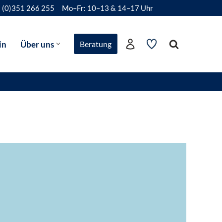
 (0)351 266 255
Mo–Fr: 10–13 & 14–17 Uhr
in
Über uns
Beratung