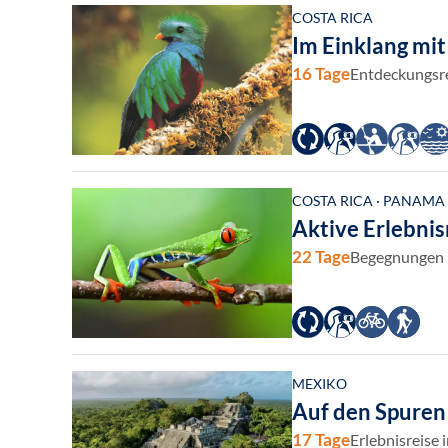
COSTA RICA
Im Einklang mit
16 Tage
Entdeckungsre
COSTA RICA · PANAMA
Aktive Erlebnis
22 Tage
Begegnungen m
MEXIKO
Auf den Spuren
17 Tage
Erlebnisreise