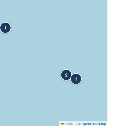
1
2
1
Leaflet
|
©
OpenStreetMap