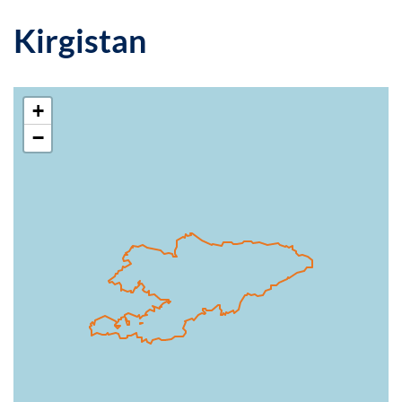
Kirgistan
+
−