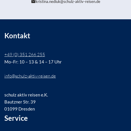
kristina.nediuk@schulz-aktiv-reisen.de
Kontakt
+49 (0) 351 266 255
Mo–Fr: 10 – 13 & 14 – 17 Uhr
info@schulz-aktiv-reisen.de
schulz aktiv reisen e.K.
Bautzner Str. 39
01099 Dresden
Service