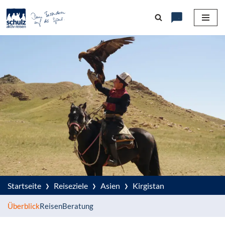
Zum
Inhalt
springen
›
›
›
Startseite
Reiseziele
Asien
Kirgistan
Überblick
Reisen
Beratung