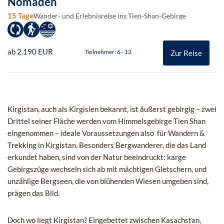
Nomaden
15 Tage
Wander- und Erlebnisreise ins Tien-Shan-Gebirge
ab 2.190 EUR
Teilnehmer: 6 - 12
Zur Reise
Kirgistan, auch als Kirgisien bekannt, ist äußerst gebirgig – zwei
Drittel seiner Fläche werden vom Himmelsgebirge Tien Shan
eingenommen – ideale Voraussetzungen also für Wandern &
Trekking in Kirgistan.
Besonders Bergwanderer, die das Land
erkundet haben, sind von der Natur beeindruckt:
karge
Gebirgszüge wechseln sich ab mit mächtigen Gletschern, und
unzählige Bergseen, die von blühenden Wiesen umgeben sind,
prägen das Bild.
Doch wo liegt Kirgistan? Eingebettet zwischen Kasachstan,