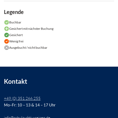
Legende
Buchbar
Gesichert mit nächster Buchung
Gesichert
Wenig frei
Ausgebucht / nicht buchbar
Kontakt
+49 (0) 351 266 255
Mo–Fr: 10 – 13 & 14 – 17 Uhr
info@schulz-aktiv-reisen.de