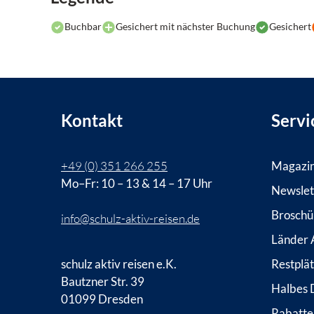
Buchbar
Gesichert mit nächster Buchung
Gesichert
Kontakt
Servi
+49 (0) 351 266 255
Magazi
Mo–Fr: 10 – 13 & 14 – 17 Uhr
Newslet
Broschü
info@schulz-aktiv-reisen.de
Länder A
schulz aktiv reisen e.K.
Restplä
Bautzner Str. 39
Halbes 
01099 Dresden
Rabatte