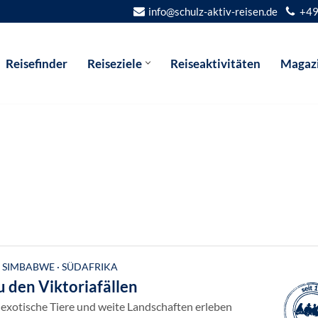
info@schulz-aktiv-reisen.de
+49
Reisefinder
Reiseziele
Reiseaktivitäten
Magaz
· SIMBABWE · SÜDAFRIKA
 den Viktoriafällen
exotische Tiere und weite Landschaften erleben