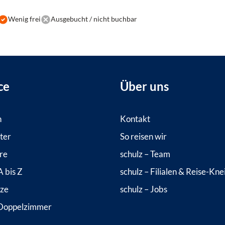
Wenig frei
Ausgebucht / nicht buchbar
ce
Über uns
n
Kontakt
ter
So reisen wir
re
schulz – Team
 bis Z
schulz – Filialen & Reise-Kne
tze
schulz – Jobs
Doppelzimmer