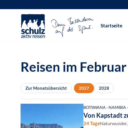
Zum
Inhalt
Startseite
springen
Reisen im Februar
Zur Monatsübersicht
2027
2028
BOTSWANA · NAMIBIA 
Von Kapstadt zu
24 Tage
Naturwunder, 