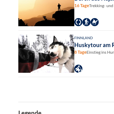
16 Tage
Trekking- und
FINNLAND
Huskytour am R
8 Tage
Einstieg ins Hu
Legende