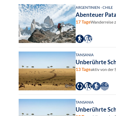
ARGENTINIEN · CHILE
Abenteuer Pata
17 Tage
Wanderreise z
TANSANIA
Unberührte Sch
13 Tage
aktiv von der
TANSANIA
Unberührte Sch