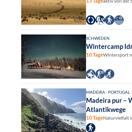
13 Tage
aktiv von der
SCHWEDEN
Wintercamp Id
10 Tage
Wintersport m
MADEIRA · PORTUGAL
Madeira pur – 
Atlantikwege
10 Tage
Naturvielfalt 