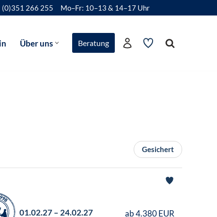
 (0)351 266 255
Mo–Fr: 10–13 & 14–17 Uhr
in
Über uns
Beratung
Gesichert
01.02.27 – 24.02.27
ab 4.380 EUR